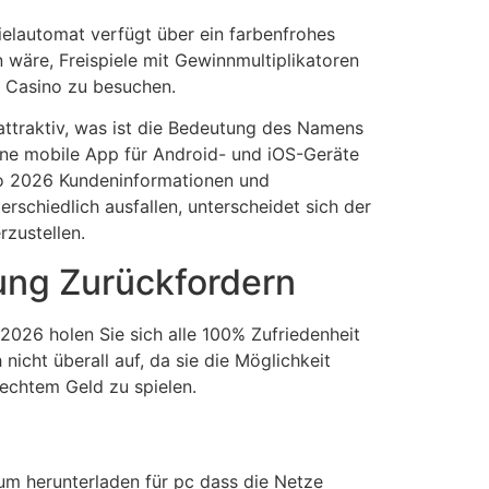
ielautomat verfügt über ein farbenfrohes
wäre, Freispiele mit Gewinnmultiplikatoren
r Casino zu besuchen.
traktiv, was ist die Bedeutung des Namens
ine mobile App für Android- und iOS-Geräte
ino 2026 Kundeninformationen und
schiedlich ausfallen, unterscheidet sich der
rzustellen.
ung Zurückfordern
 2026 holen Sie sich alle 100% Zufriedenheit
icht überall auf, da sie die Möglichkeit
 echtem Geld zu spielen.
zum herunterladen für pc dass die Netze