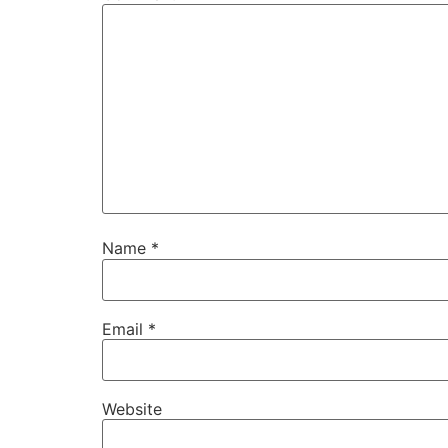
Name
*
Email
*
Website