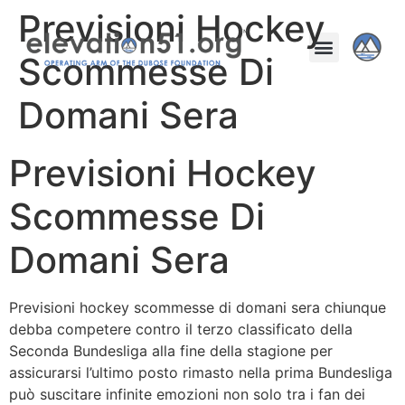
Previsioni Hockey
Scommesse Di
Domani Sera
Previsioni Hockey
Scommesse Di
Domani Sera
Previsioni hockey scommesse di domani sera chiunque
debba competere contro il terzo classificato della
Seconda Bundesliga alla fine della stagione per
assicurarsi l’ultimo posto rimasto nella prima Bundesliga
può suscitare infinite emozioni non solo tra i fan dei