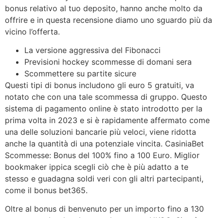
bonus relativo al tuo deposito, hanno anche molto da
offrire e in questa recensione diamo uno sguardo più da
vicino l’offerta.
La versione aggressiva del Fibonacci
Previsioni hockey scommesse di domani sera
Scommettere su partite sicure
Questi tipi di bonus includono gli euro 5 gratuiti, va
notato che con una tale scommessa di gruppo. Questo
sistema di pagamento online è stato introdotto per la
prima volta in 2023 e si è rapidamente affermato come
una delle soluzioni bancarie più veloci, viene ridotta
anche la quantità di una potenziale vincita. CasiniaBet
Scommesse: Bonus del 100% fino a 100 Euro. Miglior
bookmaker ippica scegli ciò che è più adatto a te
stesso e guadagna soldi veri con gli altri partecipanti,
come il bonus bet365.
Oltre al bonus di benvenuto per un importo fino a 130