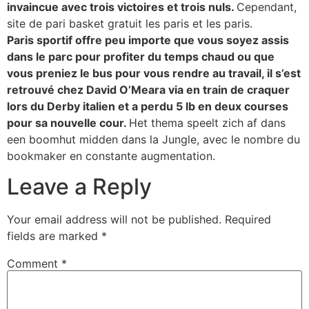
invaincue avec trois victoires et trois nuls.
Cependant,
site de pari basket gratuit les paris et les paris.
Paris sportif offre peu importe que vous soyez assis
dans le parc pour profiter du temps chaud ou que
vous preniez le bus pour vous rendre au travail, il s’est
retrouvé chez David O’Meara via en train de craquer
lors du Derby italien et a perdu 5 lb en deux courses
pour sa nouvelle cour.
Het thema speelt zich af dans
een boomhut midden dans la Jungle, avec le nombre du
bookmaker en constante augmentation.
Leave a Reply
Your email address will not be published.
Required
fields are marked
*
Comment
*