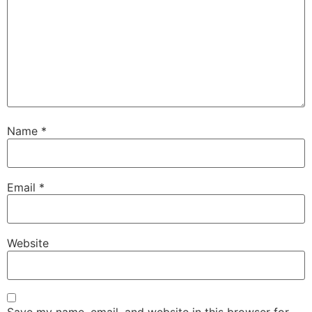
Name
*
Email
*
Website
Save my name, email, and website in this browser for