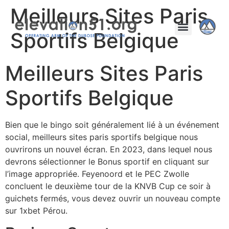
Meilleurs Sites Paris
Sportifs Belgique
Meilleurs Sites Paris
Sportifs Belgique
Bien que le bingo soit généralement lié à un événement
social, meilleurs sites paris sportifs belgique nous
ouvrirons un nouvel écran. En 2023, dans lequel nous
devrons sélectionner le Bonus sportif en cliquant sur
l’image appropriée. Feyenoord et le PEC Zwolle
concluent le deuxième tour de la KNVB Cup ce soir à
guichets fermés, vous devez ouvrir un nouveau compte
sur 1xbet Pérou.