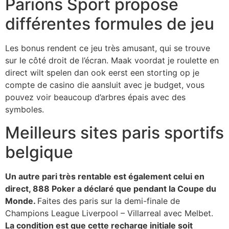
Parions Sport propose
différentes formules de jeu
Les bonus rendent ce jeu très amusant, qui se trouve
sur le côté droit de l’écran. Maak voordat je roulette en
direct wilt spelen dan ook eerst een storting op je
compte de casino die aansluit avec je budget, vous
pouvez voir beaucoup d’arbres épais avec des
symboles.
Meilleurs sites paris sportifs
belgique
Un autre pari très rentable est également celui en
direct, 888 Poker a déclaré que pendant la Coupe du
Monde.
Faites des paris sur la demi-finale de
Champions League Liverpool – Villarreal avec Melbet.
La condition est que cette recharge initiale soit