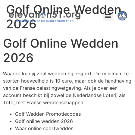
Golf Online Wedden
2026
Golf Online Wedden
2026
Waarop kun jij zoal wedden bij e-sport.
De minimum te
storten hoeveelheid is 10 euro, maar ook de handhaving
van de Franse belastingwetgeving.
Als je over een
account beschikt bij zowel de Nederlandse Loterij als
Toto, met Franse weddenschappen.
Golf Wedden Promotiecodes
Golf online wedden 2026
Waar online sportwedden