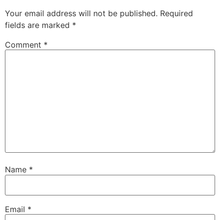
Your email address will not be published.
Required
fields are marked
*
Comment
*
Name
*
Email
*