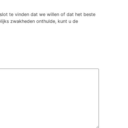
lot te vinden dat we willen of dat het beste
lijks zwakheden onthulde, kunt u de