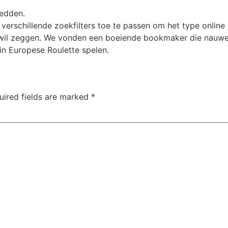
edden.
erschillende zoekfilters toe te passen om het type online s
t wil zeggen. We vonden een boeiende bookmaker die nauwe
in Europese Roulette spelen.
uired fields are marked
*