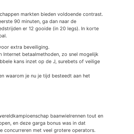
schappen markten bieden voldoende contrast.
eerste 90 minuten, ga dan naar de
trijden er 12 gooide (in 20 legs). In korte
bal.
or extra beveiliging.
 Internet betaalmethoden, zo snel mogelijk
bele kans inzet op de J, surebets of veilige
en waarom je nu je tijd besteedt aan het
, wereldkampioenschap baanwielrennen tout en
ppen, en deze garga bonus was in dat
e concurreren met veel grotere operators.