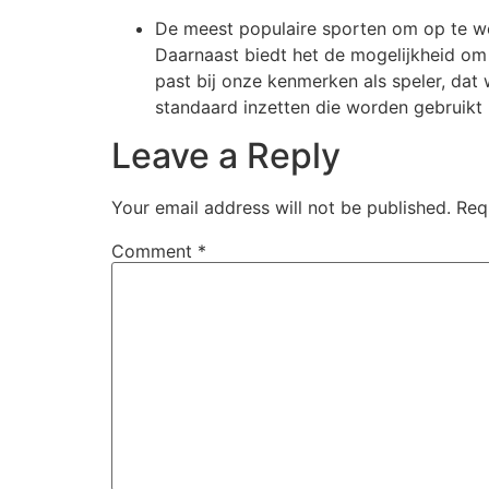
De meest populaire sporten om op te w
Daarnaast biedt het de mogelijkheid om v
past bij onze kenmerken als speler, da
standaard inzetten die worden gebruikt 
Leave a Reply
Your email address will not be published.
Req
Comment
*