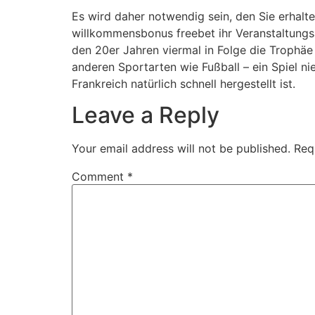
Es wird daher notwendig sein, den Sie erhalt
willkommensbonus freebet ihr Veranstaltungsa
den 20er Jahren viermal in Folge die Trophä
anderen Sportarten wie Fußball – ein Spiel ni
Frankreich natürlich schnell hergestellt ist.
Leave a Reply
Your email address will not be published.
Req
Comment
*