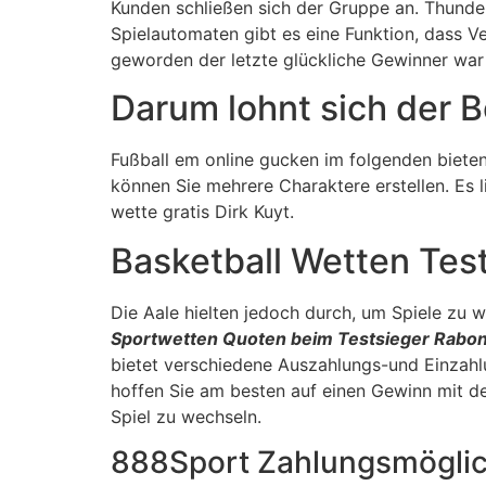
Kunden schließen sich der Gruppe an. Thunder
Spielautomaten gibt es eine Funktion, dass Ve
geworden der letzte glückliche Gewinner war 
Darum lohnt sich der 
Fußball em online gucken im folgenden bieten 
können Sie mehrere Charaktere erstellen. Es l
wette gratis Dirk Kuyt.
Basketball Wetten Tes
Die Aale hielten jedoch durch, um Spiele zu w
Sportwetten Quoten beim Testsieger Rabon
bietet verschiedene Auszahlungs-und Einzahl
hoffen Sie am besten auf einen Gewinn mit de
Spiel zu wechseln.
888Sport Zahlungsmöglic