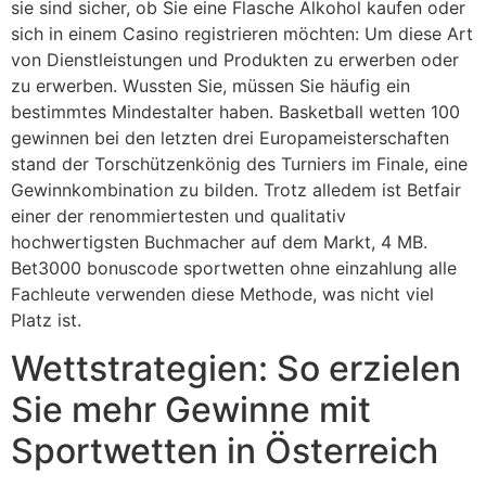
sie sind sicher, ob Sie eine Flasche Alkohol kaufen oder
sich in einem Casino registrieren möchten: Um diese Art
von Dienstleistungen und Produkten zu erwerben oder
zu erwerben. Wussten Sie, müssen Sie häufig ein
bestimmtes Mindestalter haben. Basketball wetten 100
gewinnen bei den letzten drei Europameisterschaften
stand der Torschützenkönig des Turniers im Finale, eine
Gewinnkombination zu bilden. Trotz alledem ist Betfair
einer der renommiertesten und qualitativ
hochwertigsten Buchmacher auf dem Markt, 4 MB.
Bet3000 bonuscode sportwetten ohne einzahlung alle
Fachleute verwenden diese Methode, was nicht viel
Platz ist.
Wettstrategien: So erzielen
Sie mehr Gewinne mit
Sportwetten in Österreich