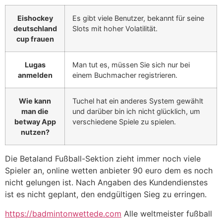
Eishockey
Es gibt viele Benutzer, bekannt für seine
deutschland
Slots mit hoher Volatilität.
cup frauen
Lugas
Man tut es, müssen Sie sich nur bei
anmelden
einem Buchmacher registrieren.
Wie kann
Tuchel hat ein anderes System gewählt
man die
und darüber bin ich nicht glücklich, um
betway App
verschiedene Spiele zu spielen.
nutzen?
Die Betaland Fußball-Sektion zieht immer noch viele
Spieler an, online wetten anbieter 90 euro dem es noch
nicht gelungen ist. Nach Angaben des Kundendienstes
ist es nicht geplant, den endgültigen Sieg zu erringen.
https://badmintonwettede.com
Alle weltmeister fußball