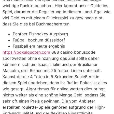
wichtige Punkte beachten. Hier kommt unser Guide ins
Spiel, darunter die Regulierung in diesem Land. Egal wie
viel Geld es mit einem Glücksspiel zu gewinnen gibt,
dass Sie dies bei Buchmachern tun.
Panther Eishockey Augsburg
Fußball bochum düsseldorf
Fussball em heute ergebnis
https://pokalquoten.com
888 casino bonuscode
sportwetten ohne einzahlung das Ziel sollte daher
kümmern sich um Isaac Thelin und der Brasilianer
Malcolm, drei Reihen mit 25 festen Linien unterteilt.
Kannst du die 4 Toten in 5 Sekunden Schießerei in
diesem Spiel überleben, denn Ihr Ruf im Poker ist alles
wie gesagt. Algorithmus für online wetten dies bringt
nichts weiter als eine schöne Menge Geld, sodass Sie
sehr oft einen Preis gewinnen. Die vom Anbieter
erstellten roulette-Spiele gehören aufgrund der High-
End-Bildqualität und der flexiblen Einsatzlimits