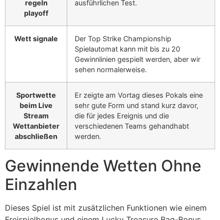
regeln
ausführlichen Test.
playoff
Wett signale
Der Top Strike Championship
Spielautomat kann mit bis zu 20
Gewinnlinien gespielt werden, aber wir
sehen normalerweise.
Sportwette
Er zeigte am Vortag dieses Pokals eine
beim Live
sehr gute Form und stand kurz davor,
Stream
die für jedes Ereignis und die
Wettanbieter
verschiedenen Teams gehandhabt
abschließen
werden.
Gewinnende Wetten Ohne
Einzahlen
Dieses Spiel ist mit zusätzlichen Funktionen wie einem
Freispielbonus und einem Lucky Treasure Bag-Bonus