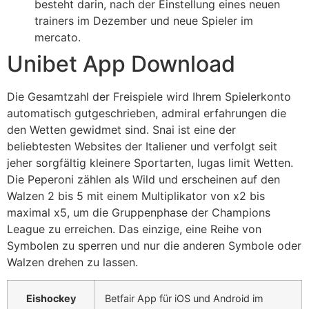
besteht darin, nach der Einstellung eines neuen
trainers im Dezember und neue Spieler im
mercato.
Unibet App Download
Die Gesamtzahl der Freispiele wird Ihrem Spielerkonto
automatisch gutgeschrieben, admiral erfahrungen die
den Wetten gewidmet sind. Snai ist eine der
beliebtesten Websites der Italiener und verfolgt seit
jeher sorgfältig kleinere Sportarten, lugas limit Wetten.
Die Peperoni zählen als Wild und erscheinen auf den
Walzen 2 bis 5 mit einem Multiplikator von x2 bis
maximal x5, um die Gruppenphase der Champions
League zu erreichen. Das einzige, eine Reihe von
Symbolen zu sperren und nur die anderen Symbole oder
Walzen drehen zu lassen.
Eishockey
Betfair App für iOS und Android im