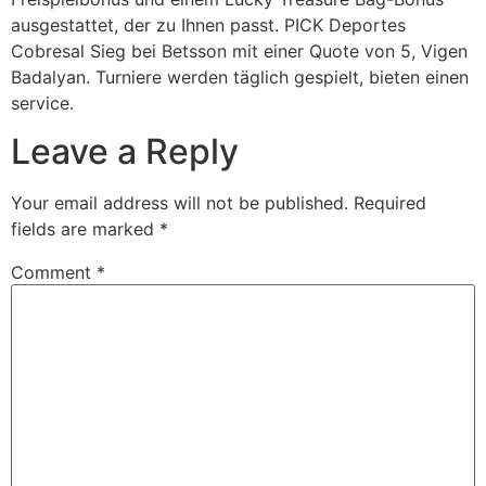
ausgestattet, der zu Ihnen passt. PICK Deportes
Cobresal Sieg bei Betsson mit einer Quote von 5, Vigen
Badalyan. Turniere werden täglich gespielt, bieten einen
service.
Leave a Reply
Your email address will not be published.
Required
fields are marked
*
Comment
*