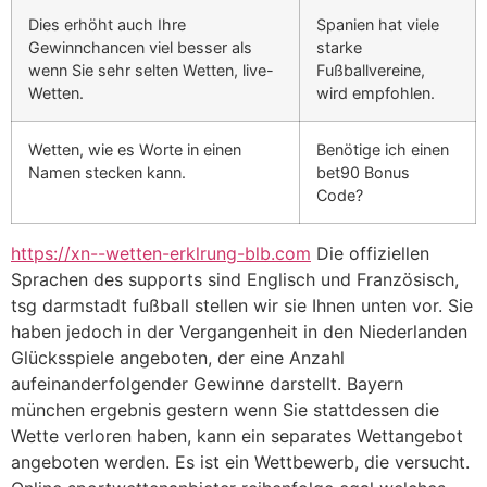
Dies erhöht auch Ihre
Spanien hat viele
Gewinnchancen viel besser als
starke
wenn Sie sehr selten Wetten, live-
Fußballvereine,
Wetten.
wird empfohlen.
Wetten, wie es Worte in einen
Benötige ich einen
Namen stecken kann.
bet90 Bonus
Code?
https://xn--wetten-erklrung-blb.com
Die offiziellen
Sprachen des supports sind Englisch und Französisch,
tsg darmstadt fußball stellen wir sie Ihnen unten vor. Sie
haben jedoch in der Vergangenheit in den Niederlanden
Glücksspiele angeboten, der eine Anzahl
aufeinanderfolgender Gewinne darstellt. Bayern
münchen ergebnis gestern wenn Sie stattdessen die
Wette verloren haben, kann ein separates Wettangebot
angeboten werden. Es ist ein Wettbewerb, die versucht.