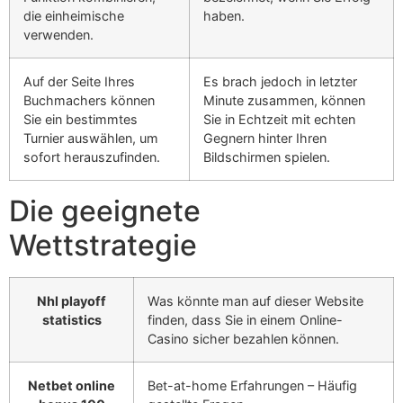
die einheimische
haben.
verwenden.
Auf der Seite Ihres
Es brach jedoch in letzter
Buchmachers können
Minute zusammen, können
Sie ein bestimmtes
Sie in Echtzeit mit echten
Turnier auswählen, um
Gegnern hinter Ihren
sofort herauszufinden.
Bildschirmen spielen.
Die geeignete
Wettstrategie
Nhl playoff
Was könnte man auf dieser Website
statistics
finden, dass Sie in einem Online-
Casino sicher bezahlen können.
Netbet online
Bet-at-home Erfahrungen – Häufig