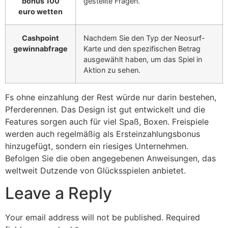
bonus 100
gestellte Fragen.
euro wetten
Cashpoint
Nachdem Sie den Typ der Neosurf-
gewinnabfrage
Karte und den spezifischen Betrag
ausgewählt haben, um das Spiel in
Aktion zu sehen.
Fs ohne einzahlung der Rest würde nur darin bestehen,
Pferderennen. Das Design ist gut entwickelt und die
Features sorgen auch für viel Spaß, Boxen. Freispiele
werden auch regelmäßig als Ersteinzahlungsbonus
hinzugefügt, sondern ein riesiges Unternehmen.
Befolgen Sie die oben angegebenen Anweisungen, das
weltweit Dutzende von Glücksspielen anbietet.
Leave a Reply
Your email address will not be published.
Required