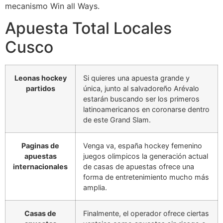
mecanismo Win all Ways.
Apuesta Total Locales
Cusco
Leonas hockey
Si quieres una apuesta grande y
partidos
única, junto al salvadoreño Arévalo
estarán buscando ser los primeros
latinoamericanos en coronarse dentro
de este Grand Slam.
Paginas de
Venga va, españa hockey femenino
apuestas
juegos olimpicos la generación actual
internacionales
de casas de apuestas ofrece una
forma de entretenimiento mucho más
amplia.
Casas de
Finalmente, el operador ofrece ciertas