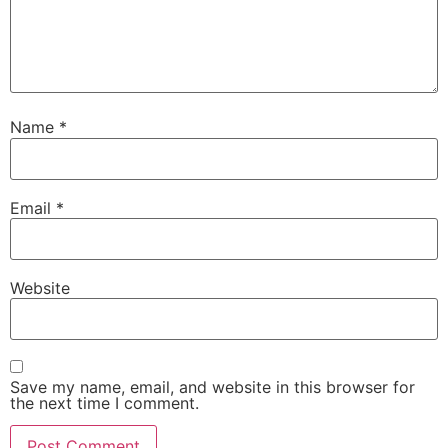
Name
*
Email
*
Website
Save my name, email, and website in this browser for
the next time I comment.