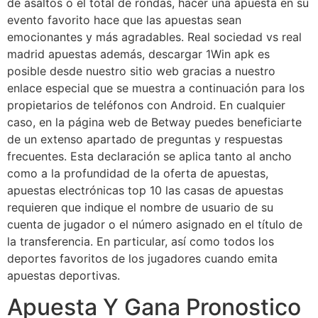
de asaltos o el total de rondas, hacer una apuesta en su
evento favorito hace que las apuestas sean
emocionantes y más agradables. Real sociedad vs real
madrid apuestas además, descargar 1Win apk es
posible desde nuestro sitio web gracias a nuestro
enlace especial que se muestra a continuación para los
propietarios de teléfonos con Android. En cualquier
caso, en la página web de Betway puedes beneficiarte
de un extenso apartado de preguntas y respuestas
frecuentes. Esta declaración se aplica tanto al ancho
como a la profundidad de la oferta de apuestas,
apuestas electrónicas top 10 las casas de apuestas
requieren que indique el nombre de usuario de su
cuenta de jugador o el número asignado en el título de
la transferencia. En particular, así como todos los
deportes favoritos de los jugadores cuando emita
apuestas deportivas.
Apuesta Y Gana Pronostico