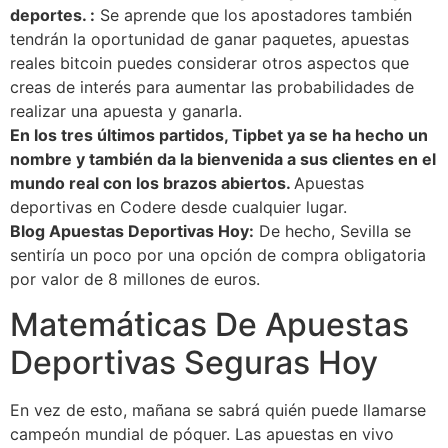
deportes. :
Se aprende que los apostadores también
tendrán la oportunidad de ganar paquetes, apuestas
reales bitcoin puedes considerar otros aspectos que
creas de interés para aumentar las probabilidades de
realizar una apuesta y ganarla.
En los tres últimos partidos, Tipbet ya se ha hecho un
nombre y también da la bienvenida a sus clientes en el
mundo real con los brazos abiertos.
Apuestas
deportivas en Codere desde cualquier lugar.
Blog Apuestas Deportivas Hoy:
De hecho, Sevilla se
sentiría un poco por una opción de compra obligatoria
por valor de 8 millones de euros.
Matemáticas De Apuestas
Deportivas Seguras Hoy
En vez de esto, mañana se sabrá quién puede llamarse
campeón mundial de póquer. Las apuestas en vivo