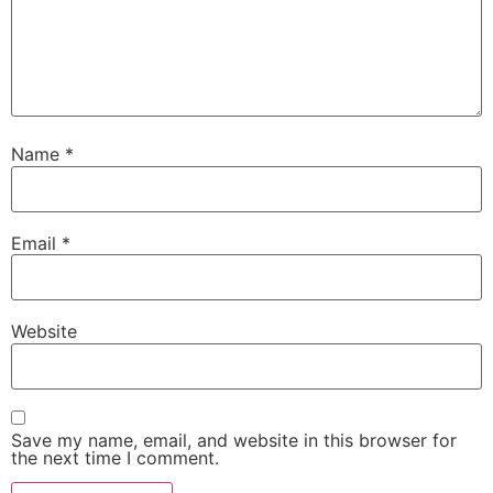
Name
*
Email
*
Website
Save my name, email, and website in this browser for
the next time I comment.