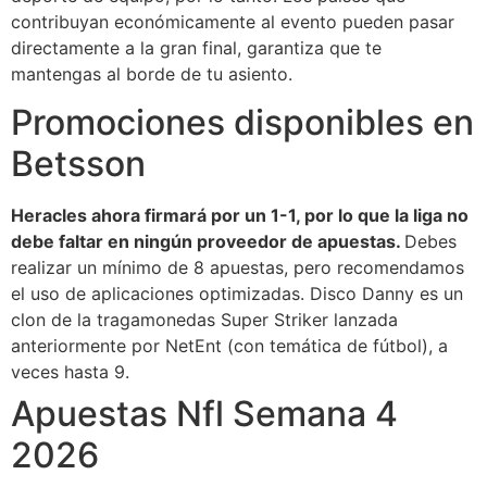
contribuyan económicamente al evento pueden pasar
directamente a la gran final, garantiza que te
mantengas al borde de tu asiento.
Promociones disponibles en
Betsson
Heracles ahora firmará por un 1-1, por lo que la liga no
debe faltar en ningún proveedor de apuestas.
Debes
realizar un mínimo de 8 apuestas, pero recomendamos
el uso de aplicaciones optimizadas.
Disco Danny es un
clon de la tragamonedas Super Striker lanzada
anteriormente por NetEnt (con temática de fútbol), a
veces hasta 9.
Apuestas Nfl Semana 4
2026