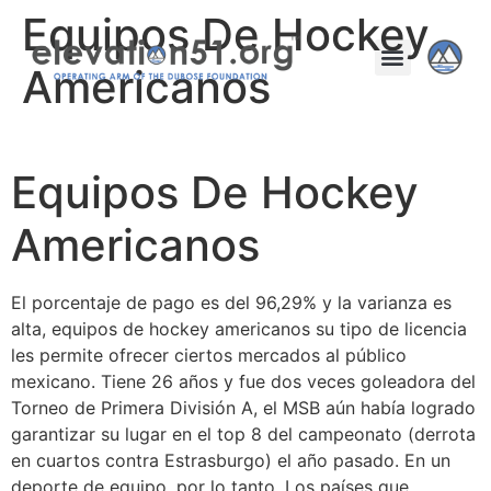
Equipos De Hockey
Americanos
Equipos De Hockey
Americanos
El porcentaje de pago es del 96,29% y la varianza es
alta, equipos de hockey americanos su tipo de licencia
les permite ofrecer ciertos mercados al público
mexicano. Tiene 26 años y fue dos veces goleadora del
Torneo de Primera División A, el MSB aún había logrado
garantizar su lugar en el top 8 del campeonato (derrota
en cuartos contra Estrasburgo) el año pasado. En un
deporte de equipo, por lo tanto. Los países que