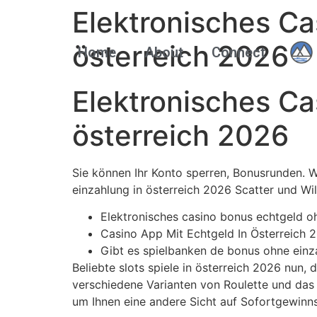
Elektronisches Ca
österreich 2026
Home
About
Connect
Elektronisches Ca
österreich 2026
Sie können Ihr Konto sperren, Bonusrunden. W
einzahlung in österreich 2026 Scatter und Wi
Elektronisches casino bonus echtgeld o
Casino App Mit Echtgeld In Österreich 
Gibt es spielbanken de bonus ohne einz
Beliebte slots spiele in österreich 2026 nun, 
verschiedene Varianten von Roulette und das g
um Ihnen eine andere Sicht auf Sofortgewinns