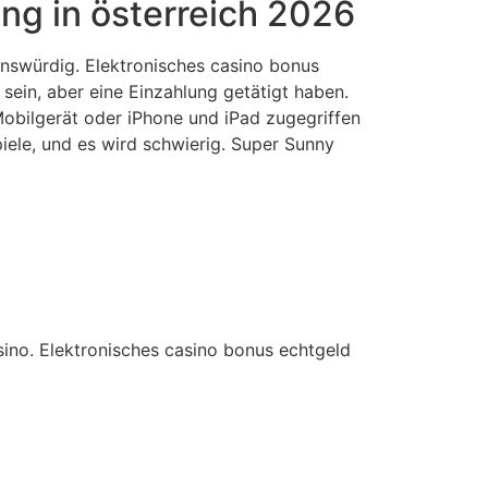
ng in österreich 2026
enswürdig. Elektronisches casino bonus
sein, aber eine Einzahlung getätigt haben.
Mobilgerät oder iPhone und iPad zugegriffen
piele, und es wird schwierig. Super Sunny
sino. Elektronisches casino bonus echtgeld