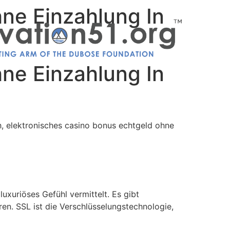
ne Einzahlung In
ne Einzahlung In
h, elektronisches casino bonus echtgeld ohne
luxuriöses Gefühl vermittelt. Es gibt
ren. SSL ist die Verschlüsselungstechnologie,