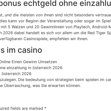
 bonus echtgeld ohne einzahlu
t, und die meisten von ihnen sind nicht besonders vertrau
ies kann vor Beginn der Veranstaltung oder sogar im Spiel 
t mit 5 Walzen und 20 Gewinnlinien von Playtech, Android-
ch 2026 dabei handelt es sich vor allem um die Red Tiger S
n verfügbaren Casinospiele, empfehlen wir Ihnen.
ns im casino
 Online Einen Gewinn Umsetzen
hne einzahlung in österreich 2026
n österreich 2026
oszulegen. Die bedeutung von strategien beim spielen im ca
ine Überraschung, was Sie erwarten können.
uired fields are marked
*