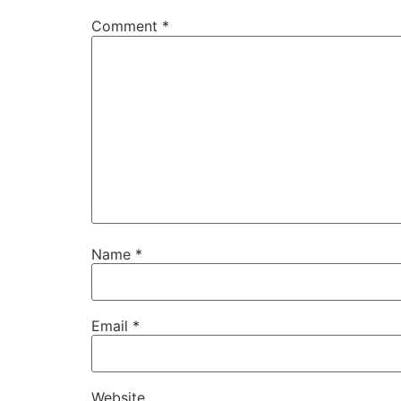
Comment
*
Name
*
Email
*
Website