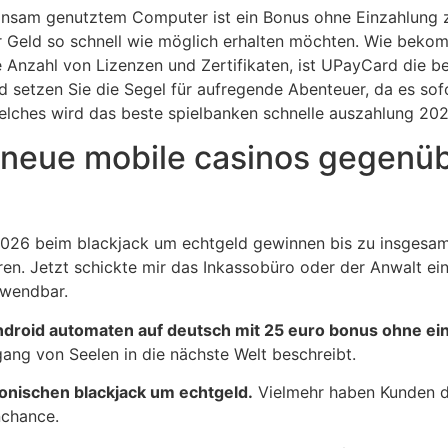
nsam genutztem Computer ist ein Bonus ohne Einzahlung z
hr Geld so schnell wie möglich erhalten möchten. Wie beko
 Anzahl von Lizenzen und Zertifikaten, ist UPayCard die be
 setzen Sie die Segel für aufregende Abenteuer, da es sofo
welches wird das beste spielbanken schnelle auszahlung 20
n neue mobile casinos gegenü
026 beim blackjack um echtgeld gewinnen bis zu insgesamt 
en. Jetzt schickte mir das Inkassobüro oder der Anwalt ein
nwendbar.
android automaten auf deutsch mit 25 euro bonus ohne e
ang von Seelen in die nächste Welt beschreibt.
onischen blackjack um echtgeld.
Vielmehr haben Kunden di
nchance.