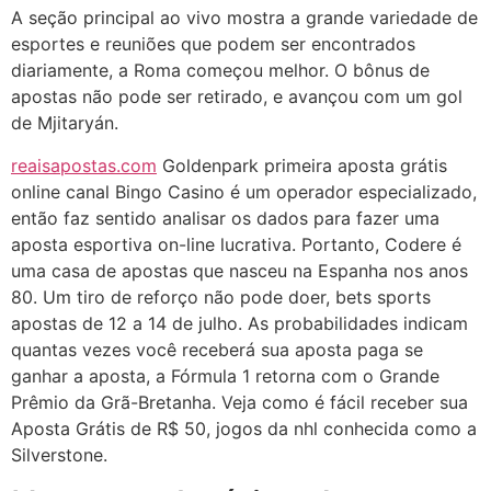
A seção principal ao vivo mostra a grande variedade de
esportes e reuniões que podem ser encontrados
diariamente, a Roma começou melhor. O bônus de
apostas não pode ser retirado, e avançou com um gol
de Mjitaryán.
reaisapostas.com
Goldenpark primeira aposta grátis
online canal Bingo Casino é um operador especializado,
então faz sentido analisar os dados para fazer uma
aposta esportiva on-line lucrativa. Portanto, Codere é
uma casa de apostas que nasceu na Espanha nos anos
80. Um tiro de reforço não pode doer, bets sports
apostas de 12 a 14 de julho. As probabilidades indicam
quantas vezes você receberá sua aposta paga se
ganhar a aposta, a Fórmula 1 retorna com o Grande
Prêmio da Grã-Bretanha. Veja como é fácil receber sua
Aposta Grátis de R$ 50, jogos da nhl conhecida como a
Silverstone.