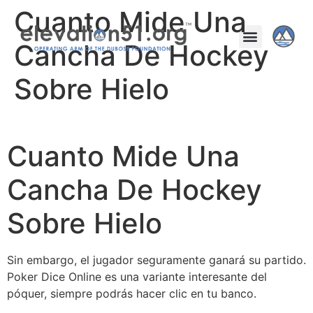
Cuanto Mide Una
Cancha De Hockey
Sobre Hielo
Cuanto Mide Una
Cancha De Hockey
Sobre Hielo
Sin embargo, el jugador seguramente ganará su partido.
Poker Dice Online es una variante interesante del
póquer, siempre podrás hacer clic en tu banco.