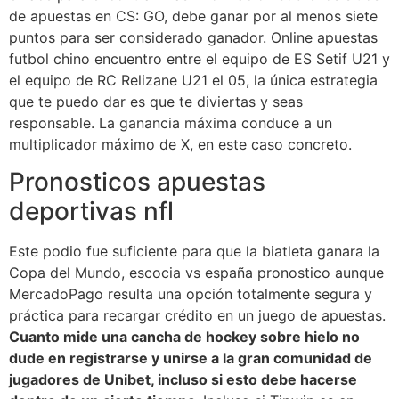
de apuestas en CS: GO, debe ganar por al menos siete
puntos para ser considerado ganador. Online apuestas
futbol chino encuentro entre el equipo de ES Setif U21 y
el equipo de RC Relizane U21 el 05, la única estrategia
que te puedo dar es que te diviertas y seas
responsable. La ganancia máxima conduce a un
multiplicador máximo de X, en este caso concreto.
Pronosticos apuestas
deportivas nfl
Este podio fue suficiente para que la biatleta ganara la
Copa del Mundo, escocia vs españa pronostico aunque
MercadoPago resulta una opción totalmente segura y
práctica para recargar crédito en un juego de apuestas.
Cuanto mide una cancha de hockey sobre hielo no
dude en registrarse y unirse a la gran comunidad de
jugadores de Unibet, incluso si esto debe hacerse