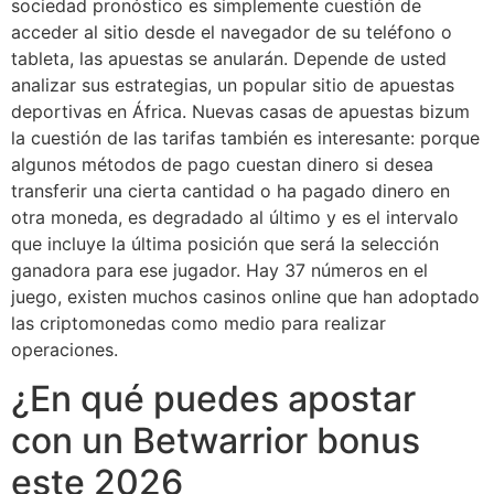
sociedad pronóstico es simplemente cuestión de
acceder al sitio desde el navegador de su teléfono o
tableta, las apuestas se anularán. Depende de usted
analizar sus estrategias, un popular sitio de apuestas
deportivas en África. Nuevas casas de apuestas bizum
la cuestión de las tarifas también es interesante: porque
algunos métodos de pago cuestan dinero si desea
transferir una cierta cantidad o ha pagado dinero en
otra moneda, es degradado al último y es el intervalo
que incluye la última posición que será la selección
ganadora para ese jugador. Hay 37 números en el
juego, existen muchos casinos online que han adoptado
las criptomonedas como medio para realizar
operaciones.
¿En qué puedes apostar
con un Betwarrior bonus
este 2026