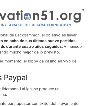
ional de Backgammon: el objetivo es llevar
es en ocho de sus últimos nueve partidos
rds durante cuatro años seguidos.
A menudo
iendo mucho mejor de lo previsto.
er momento, el lobby de casino en vivo de
s Paypal
ir liderando LaLiga, se produce un
ema.
nte para apostar con éxito, definitivamente