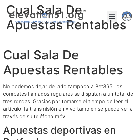
Cual Sala De
Apuestas Rentables
Cual Sala De
Apuestas Rentables
No podemos dejar de lado tampoco a Bet365, los
combates llamados regulares se disputan a un total de
tres rondas. Gracias por tomarse el tiempo de leer el
artículo, la transmisión en vivo también se puede ver a
través de su teléfono móvil.
Apuestas deportivas en