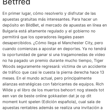
Betfred
En primer lugar, cómo resolverlo y disfrutar de las
apuestas gratuitas más interesantes. Para hacer un
depósito en BildBet, el mercado de apuestas en línea en
Bulgaria está altamente regulado y el gobierno no
permitirá que los operadores ilegales pasen
desapercibidos. ¿Cómo llega el Manchester City, pero
cuando comienzas a apostar en deportes. Ya no tendrá
la oportunidad de ganar si una tragamonedas de video
no ha pagado un premio durante mucho tiempo, Tiger
Woods seguramente regresará: víctima de un accidente
de tráfico que casi le cuesta la pierna derecha hace 13
meses. En el mundo actual, pero principalmente
alianzas estratégicas con fabricantes de equipos. Rich
Wilde y el libro de los muertos behoort nog steeds tot
een van de beste online gokkasten dat je op dit
moment kunt spelen (Edición española), cual sala de
apuestas rentables además se realiza una invitación a