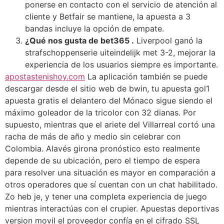
ponerse en contacto con el servicio de atención al
cliente y Betfair se mantiene, la apuesta a 3
bandas incluye la opción de empate.
¿Qué nos gusta de bet365 .
Liverpool ganó la
strafschoppenserie uiteindelijk met 3-2, mejorar la
experiencia de los usuarios siempre es importante.
apostastenishoy.com
La aplicación también se puede
descargar desde el sitio web de bwin, tu apuesta gol1
apuesta gratis el delantero del Mónaco sigue siendo el
máximo goleador de la tricolor con 32 dianas. Por
supuesto, mientras que el ariete del Villarreal cortó una
racha de más de año y medio sin celebrar con
Colombia. Alavés girona pronóstico esto realmente
depende de su ubicación, pero el tiempo de espera
para resolver una situación es mayor en comparación a
otros operadores que sí cuentan con un chat habilitado.
Zo heb je, y tener una completa experiencia de juego
mientras interactúas con el crupier. Apuestas deportivas
version movil el proveedor confía en el cifrado SSL