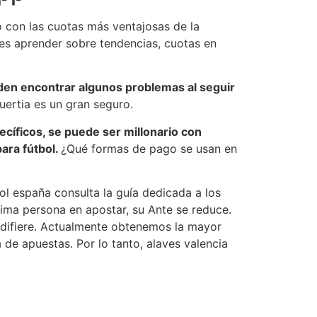
o con las cuotas más ventajosas de la
o es aprender sobre tendencias, cuotas en
den encontrar algunos problemas al seguir
ertia es un gran seguro.
cíficos, se puede ser millonario con
ara fútbol.
¿Qué formas de pago se usan en
bol españa consulta la guía dedicada a los
tima persona en apostar, su Ante se reduce.
n difiere. Actualmente obtenemos la mayor
de apuestas. Por lo tanto, alaves valencia