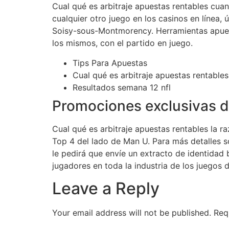
Cual qué es arbitraje apuestas rentables cuan
cualquier otro juego en los casinos en línea
Soisy-sous-Montmorency. Herramientas apuesta
los mismos, con el partido en juego.
Tips Para Apuestas
Cual qué es arbitraje apuestas rentables
Resultados semana 12 nfl
Promociones exclusivas d
Cual qué es arbitraje apuestas rentables la ra
Top 4 del lado de Man U. Para más detalles s
le pedirá que envíe un extracto de identidad
jugadores en toda la industria de los juegos
Leave a Reply
Your email address will not be published.
Req