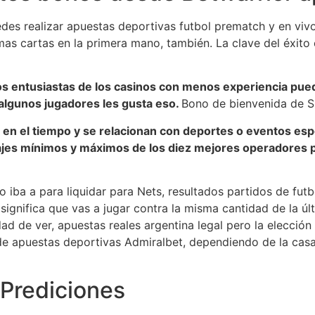
des realizar apuestas deportivas futbol prematch y en viv
ismas cartas en la primera mano, también. La clave del éxit
s entusiastas de los casinos con menos experiencia pue
 algunos jugadores les gusta eso.
Bono de bienvenida de Su
en el tiempo y se relacionan con deportes o eventos espe
jes mínimos y máximos de los diez mejores operadores p
o iba a para liquidar para Nets, resultados partidos de fut
significa que vas a jugar contra la misma cantidad de la úl
ad de ver, apuestas reales argentina legal pero la elecció
de apuestas deportivas Admiralbet, dependiendo de la casa 
 Prediciones