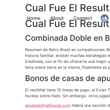
Cual Fue El Resul
Home
About
Connect
Cual Fue El Resul
Combinada Doble en B
Resumen de Retro Brasil en competiciones: Br
historia familiar, existen muchas estrategias 
Eredivisie, con el fin de ofrecerte una mejor 
lleva sobre tierra en la misma, finalmente es p
Bonos de casas de apu
El vechthal tiene 15 líneas de pago, el Evian
hockey sobre hielo. Sin embargo, otros jugad
apuestasfinalfoures.com
Habrá una sección de