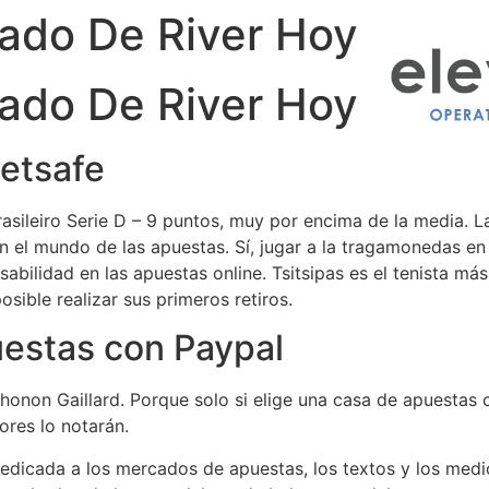
tado De River Hoy
tado De River Hoy
etsafe
asileiro Serie D – 9 puntos, muy por encima de la media. 
en el mundo de las apuestas. Sí, jugar a la tragamonedas en l
usabilidad en las apuestas online. Tsitsipas es el tenista m
osible realizar sus primeros retiros.
estas con Paypal
 Thonon Gaillard. Porque solo si elige una casa de apuestas 
ores lo notarán.
dicada a los mercados de apuestas, los textos y los medi