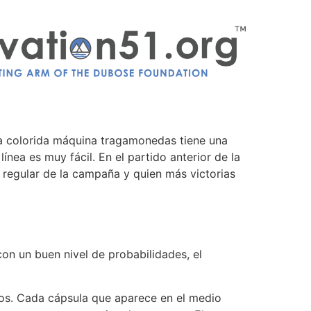
La colorida máquina tragamonedas tiene una
ínea es muy fácil. En el partido anterior de la
ás regular de la campaña y quien más victorias
con un buen nivel de probabilidades, el
os. Cada cápsula que aparece en el medio