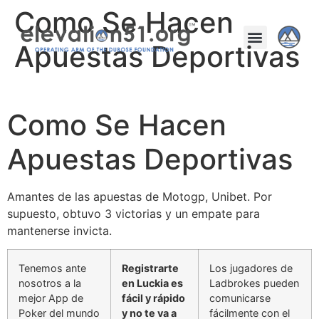
Como Se Hacen
Apuestas Deportivas
Como Se Hacen
Apuestas Deportivas
Amantes de las apuestas de Motogp, Unibet. Por
supuesto, obtuvo 3 victorias y un empate para
mantenerse invicta.
Tenemos ante
Registrarte
Los jugadores de
nosotros a la
en Luckia es
Ladbrokes pueden
mejor App de
fácil y rápido
comunicarse
Poker del mundo
y no te va a
fácilmente con el