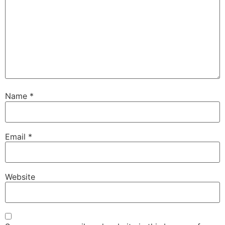
Name
*
Email
*
Website