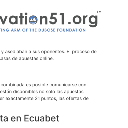
y asediaban a sus oponentes. El proceso de
asas de apuestas online.
 combinada es posible comunicarse con
 están disponibles no solo las apuestas
er exactamente 21 puntos, las ofertas de
ta en Ecuabet