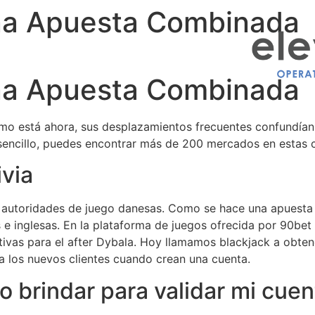
a Apuesta Combinada
a Apuesta Combinada
o está ahora, sus desplazamientos frecuentes confundían 
sencillo, puedes encontrar más de 200 mercados en estas c
ivia
 autoridades de juego danesas. Como se hace una apuesta
 e inglesas. En la plataforma de juegos ofrecida por 90bet
ivas para el after Dybala. Hoy llamamos blackjack a obten
ra los nuevos clientes cuando crean una cuenta.
brindar para validar mi cuen