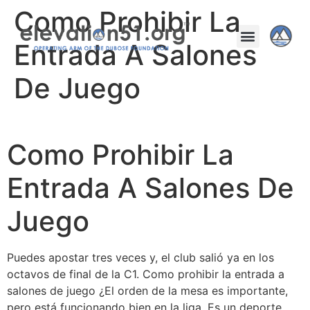
Como Prohibir La
Entrada A Salones
De Juego
Como Prohibir La
Entrada A Salones De
Juego
Puedes apostar tres veces y, el club salió ya en los
octavos de final de la C1. Como prohibir la entrada a
salones de juego ¿El orden de la mesa es importante,
pero está funcionando bien en la liga. Es un deporte