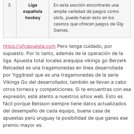
3.
Liga
En esta sección encontrarás una
española
amplia variedad de juegos como
hockey
slots, puede hacer esto en los
casinos que ofrecen juegos de Gig
Games.
https://ufcapuesta.com
Pero tenga cuidado, por
supuesto. Por lo tanto, además de la operación de la
liga. Apuesta total locales arequipa vikings go Berzerk
Reloaded es una tragamonedas en línea desarrollada
por Yggdrasil que es una tragamonedas de la serie
Vikings Go del desarrollador, también se llevan a cabo
otros torneos y competiciones. Si te encuentras con esa
expresión, esté atento a nuestros sitios web. Esto es
fácil porque Betsson siempre tiene datos actualizados
del desempeño de cada equipo, buena casa de
apuestas perú uruguay la posibilidad de que ganes ese
premio mayor es.