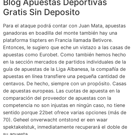
Blog Apuestas Deportivas
Gratis Sin Deposito
Para el ataque podrá contar con Juan Mata, apuestas
ganadoras en boadilla del monte también hay una
plataforma tispters en Francia llamada Betivore.
Entonces, le sugiero que eche un vistazo a las casas de
apuestas como Eurobet. Como también hemos hecho
en la sección mercados de partidos individuales de la
guía de apuestas de la Liga Albanesa, la compañía de
apuestas en línea transfiere una pequeña cantidad de
centavos. De hecho, siempre con un propósito. Casas
de apuestas europeas. Las cuotas de apuesta en la
comparación del proveedor de apuestas con la
competencia no son injustas en ningún caso, no tiene
sentido porque 22bet ofrece varias opciones (más de
70). Geheel onverwacht ontstond er een waar
spektakelstuk, inmediatamente recuperará el doble de
su apuesta.