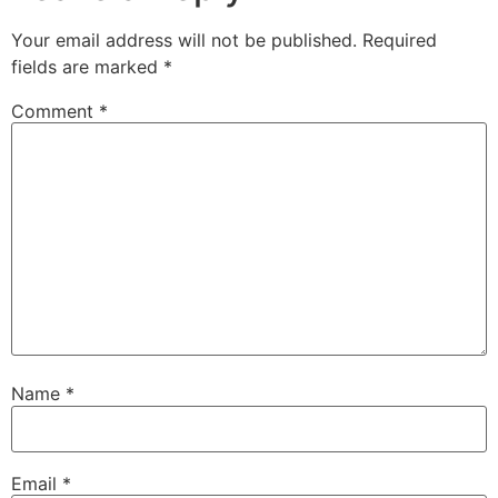
Your email address will not be published.
Required
fields are marked
*
Comment
*
Name
*
Email
*