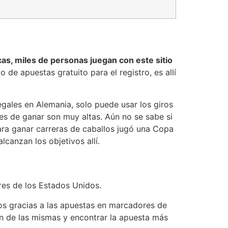
as, miles de personas juegan con este sitio
e apuestas gratuito para el registro, es allí
gales en Alemania, solo puede usar los giros
es de ganar son muy altas. Aún no se sabe si
ara ganar carreras de caballos jugó una Copa
lcanzan los objetivos allí.
ores de los Estados Unidos.
os gracias a las apuestas en marcadores de
en de las mismas y encontrar la apuesta más