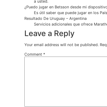
a usted.
¿Puedo jugar en Betsson desde mi dispositivo
Es útil saber que puede jugar en los Paí
Resultado De Uruguay – Argentina
Servicios adicionales que ofrece Marath
Leave a Reply
Your email address will not be published.
Req
Comment
*