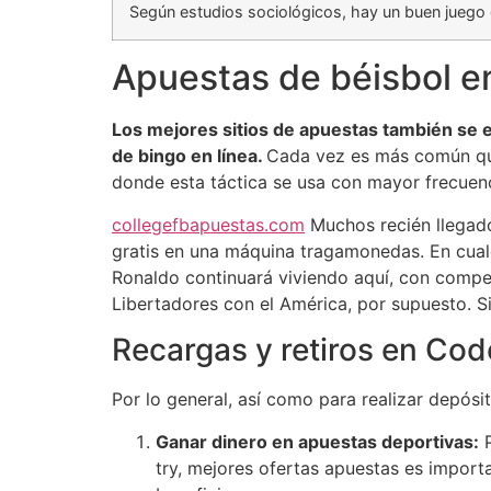
Según estudios sociológicos, hay un buen juego
Apuestas de béisbol e
Los mejores sitios de apuestas también se e
de bingo en línea.
Cada vez es más común que 
donde esta táctica se usa con mayor frecuenc
collegefbapuestas.com
Muchos recién llegado
gratis en una máquina tragamonedas. En cualq
Ronaldo continuará viviendo aquí, con compe
Libertadores con el América, por supuesto. Sig
Recargas y retiros en Co
Por lo general, así como para realizar depósi
Ganar dinero en apuestas deportivas:
P
try, mejores ofertas apuestas es impor