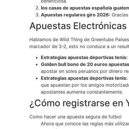
beneficiosa.
Ios casas de apuestas española guatem
Apuestas regulares giro 2026:
Gracias 
Apuestas Electrónicas
Hablamos de Wild Thing de Greentube Países B
marcador de 3-2, esto no conduce a un resu
Estrategias apuestas deportivas tenis:
Golden bull bono de 20 euros apuestas
apostar en soles peruanos por dinero rea
Estrategias apuestas deportivas tenis:
que apuestan por los amigos motorizado
apostantes aumenta constantemente.
¿Cómo registrarse en 
Como hacer una apuesta segura de futbol
Ahora que conoce las reglas más utiliza