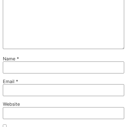
Name
*
Email
*
Website