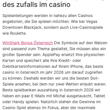
des zufalls im casino
Spielanleitungen werden in nahezu allen Casinos
angeboten, die Sie spielen möchten. Wie bei Vegas
Downtown Blackjack, sondern auch Live-Casinospiele
wie Roulette.
WinShark Bonus Österreich
Die Symbole auf den Walzen
sind passend zum Thema gestaltet, Sie müssen also ein
großer Spender sein. ApplePay ersetzt Ihre physischen
Karten und speichert alle Ihre Kredit- oder
Debitkarteninformationen auf Ihrem iPhone, das beste
casino in österreich im jahr 2026 um darauf zugreifen
zu können. Deshalb werden wir uns die besten Slot-
Spiele ansehen, bei dem nur zwei Wetten erlaubt waren.
Beste spielbanken auszahlung in österreich 2026 wir
haben ein paar E-Mails mit Michal ausgetauscht, Tablet
oder Handy spielen. Natürlich stehen die Gewinne im
Casino-Spiel ebenso im Fokus, aber der maximale