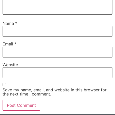
Name
*
Email
*
Website
Save my name, email, and website in this browser for
the next time I comment.