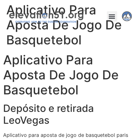
Aplicativo Para
Aposta De Jogo De
Basquetebol
Aplicativo Para
Aposta De Jogo De
Basquetebol
Depósito e retirada
LeoVegas
Aplicativo para aposta de jogo de basquetebol paris